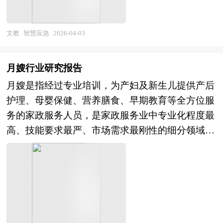
动防控、从经验决策向数据驱动、从单点处置向系
业刚需、从被动防御向主动治理转变，其产业边界
统 resilient 的范式转变。行业范畴涵盖应急感知监
不断向AI对齐、超级智能安全等前沿领域延伸。
测设备（传感器、无人机、卫星遥感）、应急通信
当前，中国AI安全行业正处于需求觉醒与能力建设
文教
智慧应急
2026-04-03
指挥系统（专网通信、融合通信、应急指挥平
的快速成长期。经过多年的技术积累与政策推动，
台）、应急救援智能装备（机器人、无人装备、特
我国在AI对抗样本研究、深度伪造检测、内容审核
月嫂行业研究报告
种车辆）、应急大数据与人工智能软件服务以及应
等领域取得重要进展，头部科技企业建立AI安全实
月嫂是指经过专业培训，为产妇及新生儿提供产后
急物资智慧保障体系等关键领域，是国家安全体系
验室，部分安全企业推出AI安全产品，AI安全标准
护理、母婴保健、营养膳食、早期教育等全方位服
和能力现代化的重要组成部分。 当前，中国智慧
与评估体系初步建立，《生成式人工智能服务管理
务的家政服务人员，是家政服务业中专业化程度最
应急产业正处于政策密集驱动与技术融合创新的战
暂行办法》等法规出台推动合规需求。未来，中国
高、技能要求最严、市场需求最刚性的细分领域。
略机遇期。"十四五"国家应急管理体系规划明确将
AI安全行业将在"网络强国"战略与"人工智能治
行业服务范畴涵盖产妇护理（产后恢复指导、心理
智慧应急作为重点建设方向，应急管理部统筹推进
理"的双重驱动下，进入需求爆发与生态繁荣的新
疏导、母乳喂养支持）、新生儿照护（日常起居、
自然灾害监测预警信息化工程、智慧消防建设、城
阶段。从市场前景看，生成式AI应用普及与监管趋
健康监测、常见疾病预防）、月子餐制作及家庭育
市安全风险综合监测预警平台建设等重大项目，带
严释放安全刚需，关键行业AI系统安全合规投入加
儿指导等核心内容，部分高端服务还延伸至产后康
动各级财政与社会资本持续投入。技术层面，
大，AI安全保险、AI安全审计等衍生服务市场兴
复理疗、婴儿游泳抚触、睡眠习惯培养等增值项
5G+卫星融合通信网络在"断路断电断网"极端场景
起，预计行业将保持高速增长，从"早期市
目。作为连接医疗健康服务与家庭照护的过渡性业