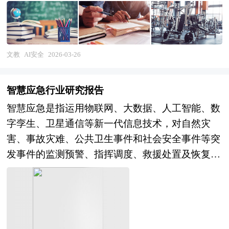
击、数据投毒、模型窃取、偏见歧视、幻觉输出、
自主失控等威胁，确保AI技术符合伦理规范、法律
法规与社会价值观，为AI技术的规模化应用与产业
健康发展提供安全保障。从产业范畴来看，AI安全
文教
AI安全
2026-03-26
行业涵盖上游基础技术与工具（对抗样本检测、模
型可解释性、隐私计算、安全芯片、可信执行环
智慧应急行业研究报告
境），中游安全产品与服务（AI安全测评平台、模
智慧应急是指运用物联网、大数据、人工智能、数
型风险管理、数据安全治理、AI防火墙、内容审核
字孪生、卫星通信等新一代信息技术，对自然灾
系统），以及下游行业应用与合规咨询（金融风控
害、事故灾难、公共卫生事件和社会安全事件等突
AI安全、自动驾驶安全、医疗AI合规、内容生成审
发事件的监测预警、指挥调度、救援处置及恢复重
核、AI伦理治理）的完整产业链条。按照安全层级
建进行全流程数字化赋能的综合性产业体系。其核
可分为数据安全、模型安全、系统安全与应用安
心在于打破传统应急管理中的信息孤岛与部门壁
全，按照技术类型则形成对抗防御、可解释AI、隐
垒，构建"空天地海"一体化感知网络、智能研判决
私保护AI、AI伦理治理等多元矩阵。随着生成式AI
策平台和协同联动响应机制，实现从被动应对向主
爆发与AI应用渗透加速，AI安全正从学术研究向产