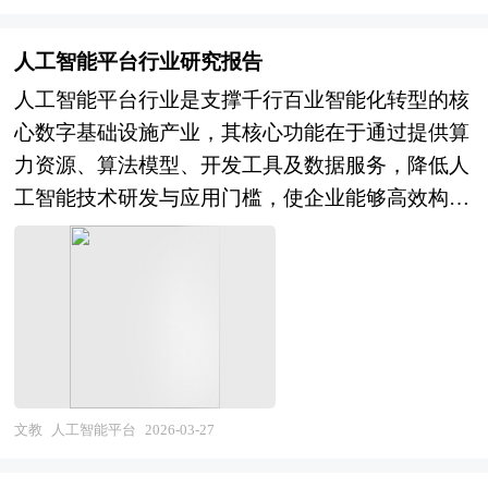
急能力提升成为投资重点；从技术供给侧看，多模
安全行业的供需状况、发展现状、子行业发展变化
智慧城市等垂直场景解决方案）的完整产业链条。
供给侧，行业呈现"小散乱"特征，从业人员以农村
态大模型将重塑应急知识管理与智能决策模式，低
等进行了分析，重点分析了国内外AI安全行业的发
按照技术路线可分为符号主义、连接主义与行为主
转移劳动力和城镇下岗职工为主，年龄结构偏大、
人工智能平台行业研究报告
空经济基础设施与应急场景深度融合催生无人机集
展现状、如何面对行业的发展挑战、行业的发展建
义，按照应用形态则形成计算机视觉、语音识别、
文化程度偏低、流动性极高，虽然持证上岗比例逐
人工智能平台行业是支撑千行百业智能化转型的核
群指挥、空中应急通信中继等新能力，量子加密、
议、行业竞争力，以及行业的投资分析和趋势预测
自然语言处理、推荐系统、机器人流程自动化、生
年提升，但培训体系碎片化、证书含金量参差、实
心数字基础设施产业，其核心功能在于通过提供算
边缘计算等技术强化应急通信安全保障；从产业形
等等。报告还综合了AI安全行业的整体发展动态，
成式AI等多元矩阵。随着算力成本下降与数据积累
操能力与理论脱节等问题普遍存在。市场格局层
力资源、算法模型、开发工具及数据服务，降低人
态看，智慧应急将从设备销售与系统集成向"平台
对行业在产品方面提供了参考建议和具体解决办
爆发，人工智能正从实验室技术向生产力工具转
面，头部家政平台、月子会所延伸服务、专业月嫂
工智能技术研发与应用门槛，使企业能够高效构
+服务+运营"模式演进，数据要素价值化探索催生
法。报告对于AI安全产品生产企业、经销商、行业
变，其产业边界不断向通用人工智能、具身智能、
机构三足鼎立，互联网中介模式通过信息撮合提升
建、部署、管理AI应用，实现从数据到智能的价值
灾害保险精算、应急能力评估等增值服务，跨部
管理部门以及拟进入该行业的投资者具有重要的参
科学智能、AI for Science等前沿方向延伸。 当前，
匹配效率，但服务质量管控与售后纠纷处理仍是痛
转化，推动人工智能技术的普惠化与产业化落地。
门、跨区域、跨军地的应急协同机制创新带动一体
考价值，对于研究我国AI安全行业发展规律、提高
中国人工智能行业正处于技术突破密集与商业化加
点；部分高端机构探索员工制管理、服务流程标准
从产业范畴来看，人工智能平台行业涵盖上游算力
化解决方案需求爆发。行业整体呈现"平急结合深
企业的运营效率、促进企业的发展壮大有学术和实
速的关键成长期。经过多年的政策扶持与资本投
化与保险保障机制，但规模化复制难度较大。监管
基础设施（GPU/TPU/NPU等AI芯片、智算中心、
化、AI全面渗透、低空经济融合、韧性城市共
践的双重意义。
入，我国在计算机视觉、语音识别、自然语言处理
层面，家政服务提质扩容政策持续加码，月嫂国家
边缘计算节点、云算力服务），中游平台软件与工
建"四大趋势，战略价值从单一灾种应对向国家安
等应用领域已形成全球领先的技术能力与市场规
标准与地方规范陆续出台，但执行落地与行业自律
具（机器学习平台、大模型训练与推理平台、
全综合保障跃升。 本研究咨询报告由中研普华咨
模，头部企业在算法优化、工程落地、场景深耕方
机制仍待完善。未来，中国月嫂行业将在政策规范
AutoML自动化建模、MLOps模型运维、AI开发框
询公司领衔撰写，在大量周密的市场调研基础上，
文教
人工智能平台
2026-03-27
面建立起竞争优势，国产AI芯片与开源框架取得重
引导与市场需求倒逼下加速职业化转型。从服务升
架），以及下游行业应用与生态服务（计算机视
主要依据了国家统计局、国家商务部、国家发改
要进展，大模型技术引发新一轮创新热潮，人工智
级看，月嫂角色将从单一生活照料者向"母婴健康