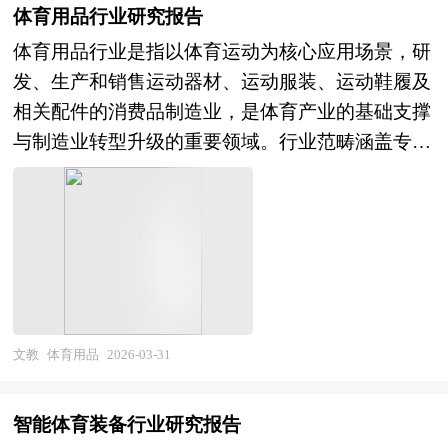
觉、自然语言处理、智能语音、知识图谱、决策智
委、国家经济信息中心、国务院发展研究中心、国
能与实体经济融合应用持续深化。 展望未来五
体育用品行业研究报告
管理师"演进，产后康复指导、婴儿早期发展评
能等算法模型库，行业解决方案开发，AI人才培训
家海关总署、全国商业信息中心、中国经济景气监
年，中国人工智能行业将在"数字中国"建设与"新
体育用品行业是指以体育运动为核心应用场景，研
估、家庭育儿规划等知识密集型服务占比提升，服
与咨询服务）的完整产业链条。按照部署模式可分
测中心、中国行业研究网、全国及海外相关报刊杂
质生产力培育"的双重驱动下，进入创新引领与生
发、生产和销售运动器材、运动服装、运动鞋履及
务周期从月子期向孕产期、育儿期延伸，形成连续
为公有云AI平台、私有/混合云AI平台及边缘AI平
志的基础信息以及智慧应急行业研究单位等公布和
态繁荣的新阶段。从市场前景看，企业数字化转型
相关配件的消费品制造业，是体育产业的基础支撑
性家庭健康支持体系；从供给优化看，职业院校家
台，按照技术层级则形成基础设施即服务
提供的大量资料。报告对我国智慧应急行业的供需
与智能化升级需求持续释放，AI原生应用与AI重塑
与制造业转型升级的重要领域。行业范畴涵盖专业
政专业扩招、企业新型学徒制推广、数字化培训平
（IaaS）、平台即服务（PaaS）、模型即服务
状况、发展现状、子行业发展变化等进行了分析，
应用创造巨大增量空间，科学智能加速基础研究与
运动装备（球类器材、田径器材、游泳装备、健身
台普及，将推动从业人员年轻化、知识化、职业
（MaaS）及智能应用即服务（SaaS）等多元体
重点分析了国内外智慧应急行业的发展现状、如何
技术突破，智能终端、智能网联汽车、智能机器人
器材）、运动鞋服（跑步、篮球、足球、综训、户
化，员工制、合伙人制等稳定雇佣关系探索缓解人
系。随着大模型技术突破与生成式AI爆发，人工智
面对行业的发展挑战、行业的发展建议、行业竞争
等硬件载体爆发增长，预计行业将保持高速增长，
外等专业品类）、运动配件（护具、包袋、智能穿
才流失困境；从技术赋能看，智能穿戴设备辅助健
能平台正从专用工具向通用智能底座转变，其产业
力，以及行业的投资分析和趋势预测等等。报告还
成为数字经济的核心引擎。产业格局层面，具备算
戴设备）以及冰雪运动、水上运动、电竞运动等新
康监测、SaaS系统实现服务过程可视化、AI知识库
边界不断向具身智能、科学智能、AI Agent等前沿
综合了智慧应急行业的整体发展动态，对行业在产
力基础设施、大模型技术平台、行业数据积累及场
兴细分装备。作为典型的品牌驱动与科技驱动型产
支持即时专业咨询，技术工具的应用将提升服务透
领域延伸。 当前，中国人工智能平台行业正处于
品方面提供了参考建议和具体解决办法。报告对于
景落地能力的科技巨头将确立生态主导地位，行业
业，体育用品行业不仅承担着满足大众健身与专业
明度与机构管理效率；从产业融合看，月嫂服务与
技术迭代加速与商业模式重构的关键成长期。经过
智慧应急产品生产企业、经销商、行业管理部门以
集中度显著提升，垂直领域专精特新企业在特定场
竞技装备需求的基础功能，更通过材料创新、设计
月子中心、产后康复机构、母婴零售、在线医疗等
文教
体育用品
2026-03-31
多年的政策扶持与市场培育，我国AI平台产业规模
及拟进入该行业的投资者具有重要的参考价值，对
景形成差异化优势，开源社区与开发者生态繁荣降
美学、文化符号塑造，成为生活方式表达与消费
业态的边界日益模糊，平台型企业通过整合供应链
持续扩大，头部云厂商与AI企业建立起较为完善的
于研究我国智慧应急行业发展规律、提高企业的运
低创新门槛，跨界融合（芯片、云计算、数据、行
identity 的重要载体，在全民健身战略深化、体育
与数据资源构建母婴服务生态，垂直细分市场的专
平台能力，国产AI芯片与开源框架取得重要进展，
智能体育装备行业研究报告
营效率、促进企业的发展壮大有学术和实践的双重
业应用）催生新型AI平台企业，而技术跟随、应用
消费升级、国潮文化自信、户外运动热潮的多重驱
业化机构则以深度服务建立壁垒。行业整体呈