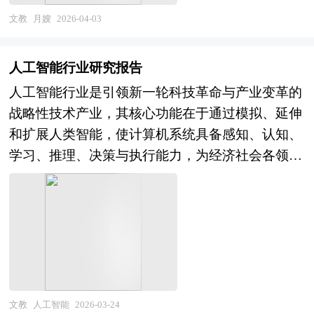
下的应急保障能力显著提升，AI视频分析、知识图
场"向"主流市场"跨越。产业格局层面，具备AI安
态，月嫂服务兼具生活照料与专业护理双重属性，
文教
月嫂
2026-04-03
谱技术赋能风险隐患智能识别与预案自动生成，数
全核心技术、行业深度know-how、合规服务经验
其服务质量直接关系到母婴健康 outcomes 与家庭
字孪生城市为复杂灾害模拟推演与应急资源优化配
及生态影响力的头部企业将确立主导地位，专业化
和谐，在"一老一小"民生保障体系中占据独特地
置提供支撑。产业格局呈现"国家队主导、民企细
人工智能行业研究报告
企业在特定技术（对抗防御、隐私计算、内容审
位。随着科学育儿理念普及与家庭结构小型化，月
分突破"特征，大型央企依托系统集成优势承担顶
核）或特定行业（金融、医疗、汽车）形成差异化
人工智能行业是引领新一轮科技革命与产业变革的
嫂已从传统的"伺候月子"经验型劳动，演变为融合
层平台建设，科技型中小企业在无人机巡检、智能
优势，跨界融合（AI、网络安全、合规咨询、保
战略性技术产业，其核心功能在于通过模拟、延伸
现代医学知识、营养学、心理学与早期教育学的专
传感、应急机器人等垂直领域形成技术壁垒。但行
险）催生新型AI安全服务商，而技术滞后、合规能
和扩展人类智能，使计算机系统具备感知、认知、
业服务，行业规范化、职业化、品牌化发展诉求日
业仍面临标准体系不完善、数据共享机制不畅、基
力不足、生态孤立的企业将面临淘汰。 本研究咨
学习、推理、决策与执行能力，为经济社会各领域
益迫切。 当前，中国月嫂行业正处于需求升级与
层应急信息化薄弱、关键装备可靠性不足等现实挑
询报告由中研普华咨询公司领衔撰写，在大量周密
提供智能化解决方案，重塑生产方式、生活方式与
供给改革的关键博弈期。需求侧，全面三孩政策效
战，产业成熟度与实战需求之间存在明显差距。
的市场调研基础上，主要依据了国家统计局、国家
治理模式。从产业范畴来看，人工智能行业涵盖基
应释放、高龄高危产妇比例上升、家庭育儿精细化
展望未来，中国智慧应急产业将在"十五五"规划牵
商务部、国家发改委、国家经济信息中心、国务院
础层（算力芯片、智能传感器、云计算基础设施、
程度加深，推动市场对高素质月嫂的需求持续旺
引下进入规模化建设与生态重构的新阶段。从需求
发展研究中心、国家海关总署、全国商业信息中
数据资源），技术层（机器学习框架、计算机视
盛，一线城市金牌月嫂服务预约周期长达半年以
侧看，极端气候事件频发、城市运行系统复杂度提
心、中国经济景气监测中心、中国行业研究网、全
觉、自然语言处理、智能语音、知识图谱、多模态
上，服务价格呈现明显刚性；但与此同时，年轻父
升、新型安全风险涌现，倒逼应急管理能力向事前
国及海外相关报刊杂志的基础信息以及AI安全行业
大模型等核心算法与平台），以及应用层（智能制
母对服务标准化、透明化、可追溯的要求显著提
预防转型，风险监测预警、韧性城市构建、基层应
研究单位等公布和提供的大量资料。报告对我国AI
造、智慧金融、智能医疗、自动驾驶、智慧教育、
文教
人工智能
2026-03-24
高，传统依赖熟人推荐的匹配模式面临信任危机。