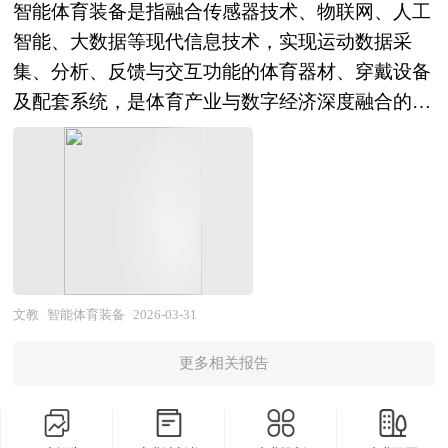
大模型研发活跃，部分行业AI应用实现规模化落
意义。
智能体育装备是指融合传感器技术、物联网、人工
同质化、合规风险高的企业将面临淘汰。 本研究
动下，正从代工制造向品牌运营、从功能满足向科
现"职业化纵深、服务链延伸、数字化渗透、生态
地，资本市场热度高涨。未来，中国人工智能平台
智能、大数据等现代信息技术，实现运动数据采
咨询报告由中研普华咨询公司领衔撰写，在大量周
技人文融合、从国内市场向全球竞争方向深度演
化整合"四大趋势，竞争焦点从价格与信息匹配转
行业将在"数字中国"建设与"新质生产力培育"的双
集、分析、反馈与交互功能的体育器材、穿戴设备
密的市场调研基础上，主要依据了国家统计局、国
进，成为"十五五"期间消费提振与制造业高质量发
向人才培育体系与服务质量管控能力。 本研究咨
重驱动下，进入创新引领与生态繁荣的新阶段。从
及配套系统，是体育产业与数字经济深度融合的新
家商务部、国家发改委、国家经济信息中心、国务
展的关键赛道。 当前，中国体育用品行业正处于
询报告由中研普华咨询公司领衔撰写，在大量周密
市场前景看，企业数字化转型与智能化升级需求持
兴领域。行业范畴涵盖智能运动穿戴（智能手表、
院发展研究中心、国家海关总署、全国商业信息中
品牌分化加剧与结构性升级的关键转型期。市场格
的市场调研基础上，主要依据了国家统计局、国家
续释放，AI原生应用与AI重塑应用创造巨大增量空
运动手环、心率带、智能鞋服）、智能健身器材
心、中国经济景气监测中心、中国行业研究网、全
局层面，安踏、李宁、特步等本土龙头通过多品牌
商务部、国家发改委、国家经济信息中心、国务院
间，科学智能加速基础研究与技术突破，智能终
（智能跑步机、动感单车、力量训练设备）、智能
国及海外相关报刊杂志的基础信息以及人工智能行
矩阵与DTC转型巩固优势，但库存管理、品牌调性
发展研究中心、国家海关总署、全国商业信息中
端、智能网联汽车、智能机器人等硬件载体爆发增
球类装备（智能篮球、足球、高尔夫球杆）、智能
业研究单位等公布和提供的大量资料。报告对我国
区隔、国际化运营仍存挑战；耐克、阿迪达斯等国
心、中国经济景气监测中心、中国行业研究网、全
长，预计行业将保持高速增长，成为数字经济的核
场馆设施（智慧跑道、智能门禁、运动表现分析系
人工智能行业的供需状况、发展现状、子行业发展
际品牌在华调整策略，但品牌认知与高端渠道仍具
国及海外相关报刊杂志的基础信息以及月嫂行业研
心引擎。产业格局层面，具备算力基础设施、大模
统）以及运动数据分析平台、虚拟训练系统等软件
变化等进行了分析，重点分析了国内外人工智能行
优势；新兴品牌（昂跑、Hoka、Lululemon等）凭
究单位等公布和提供的大量资料。报告对我国月嫂
型技术平台、行业数据积累及生态运营能力的科技
服务。作为体育消费升级与全民健身战略的重要支
业的发展现状、如何面对行业的发展挑战、行业的
文教
智能体育装备
2026-03-31
借细分定位与社群运营快速崛起，挤压传统巨头份
行业的供需状况、发展现状、子行业发展变化等进
巨头将确立生态主导地位，行业集中度显著提升，
撑，智能体育装备突破了传统体育器材功能单一的
发展建议、行业竞争力，以及行业的投资分析和趋
额；白牌与代工企业受成本上升与订单转移双重挤
行了分析，重点分析了国内外月嫂行业的发展现
垂直领域专精特新企业在特定行业或特定技术（计
更多相关报告
局限，通过实时监测运动状态、科学指导训练方
势预测等等。报告还综合了人工智能行业的整体发
压，转型压力巨大。产品创新层面，缓震科技、透
状、如何面对行业的发展挑战、行业的发展建议、
算机视觉、NLP、语音、决策智能）形成差异化优
法、社交化分享运动成果，在竞技体育科学化、大
展动态，对行业在产品方面提供了参考建议和具体
气材料、环保纤维等技术持续迭代，但同质化严
行业竞争力，以及行业的投资分析和趋势预测等
势，开源社区与开发者生态繁荣降低创新门槛，跨
众健身个性化、体育教育数字化的多重驱动下，正
解决办法。报告对于人工智能产品生产企业、经销
重，中底材料（超临界发泡、碳板）、智能穿戴