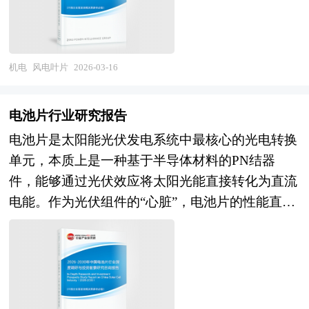
模具制造、材料供应、生产成型、检测认证及运维
破"、从"单一测量"向"智能感知决策"的历史性转
回收等完整产业链条。该行业横跨空气动力学、复
变，2026-2030年将是核心技术自主可控、高端应
合材料工程、结构力学、模具制造及智能制造等多
用批量导入、产业生态完善、国际竞争力提升的关
个高技术领域，具有技术迭代快、大型化趋势显
键窗口期，深刻理解智能制造演进规律与工业数字
机电
风电叶片
2026-03-16
著、原材料成本占比高、运输半径受限、全生命周
化转型需求，对于制定科学的发展策略、把握智能
期碳足迹管理要求严格等典型特征。随着全球可再
仪器仪表发展机遇具有重大战略意义。 本研究咨
电池片行业研究报告
生能源装机规模爆发式增长及风电机组大型化加速
询报告由中研普华咨询公司领衔撰写，在大量周密
电池片是太阳能光伏发电系统中最核心的光电转换
推进，风电叶片已从单纯的能量捕获部件向智能
的市场调研基础上，主要依据了国家统计局、国家
单元，本质上是一种基于半导体材料的PN结器
化、轻量化、可回收的系统性解决方案演进，其产
商务部、国家发改委、国家经济信息中心、国务院
件，能够通过光伏效应将太阳光能直接转化为直流
业价值正从制造销售向设计服务、运维增值及循环
发展研究中心、国家海关总署、全国商业信息中
电能。作为光伏组件的“心脏”，电池片的性能直接
经济深度延伸。 当前中国风电叶片产业正处于
心、中国经济景气监测中心、中国行业研究网、全
决定了整个发电系统的效率与经济性。当前，随着
从"产能扩张"向"质量效益"转型、从"跟随配
国及海外相关报刊杂志的基础信息以及智能仪器仪
全球能源结构加速向低碳化转型，光伏产业已成为
套"向"技术引领"升级的关键发展阶段。经过多年
表行业研究单位等公布和提供的大量资料。报告对
实现“双碳”目标的关键支撑，电池片技术也正经历
发展，我国已形成全球最大的风电叶片制造产能，
我国智能仪器仪表行业的供需状况、发展现状、子
从效率竞争向技术迭代的深刻变革。 近年来，传
在80米级以上大型叶片领域具备国际竞争力，部分
行业发展变化等进行了分析，重点分析了国内外智
统铝背场（BSF）电池逐步退出主流市场，以