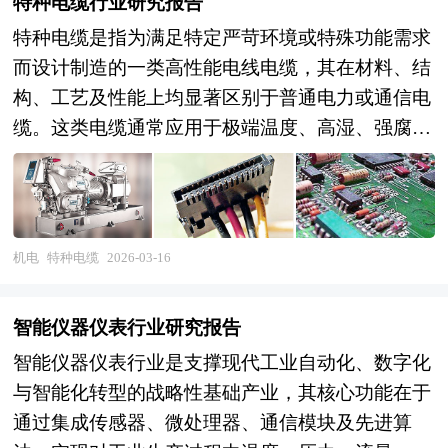
特种电缆行业研究报告
特种电缆是指为满足特定严苛环境或特殊功能需求
而设计制造的一类高性能电线电缆，其在材料、结
构、工艺及性能上均显著区别于普通电力或通信电
缆。这类电缆通常应用于极端温度、高湿、强腐
蚀、高辐射、剧烈机械应力或高安全性要求的场
景，具备耐高温、耐低温、阻燃、低烟无卤、防
火、防水、防油、防鼠蚁、抗电磁干扰、高柔韧
性、耐磨损、耐紫外线及耐化学腐蚀等一种或多种
机电
特种电缆
2026-03-16
特殊性能。 由于使用环境复杂且对可靠性要求极
高，特种电缆往往采用新材料（如硅橡胶、氟树
智能仪器仪表行业研究报告
脂、聚酰亚胺、氧化镁、辐照交联聚烯烃等）、新
智能仪器仪表行业是支撑现代工业自动化、数字化
结构设计（如梅花芯结构、屏蔽层优化、铠装保
与智能化转型的战略性基础产业，其核心功能在于
护）以及先进的生产工艺与计算方法，技术门槛
通过集成传感器、微处理器、通信模块及先进算
高，研发周期长，产品附加值也相对较高。与常规