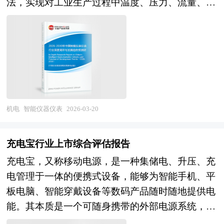
法，实现对工业生产过程中温度、压力、流量、物
电缆不同，特种电缆多为按需定制化生产，需根据
位、成分、振动等物理量与化学量的高精度测量、
客户的具体工况参数进行设计，广泛服务于航空航
实时分析与智能控制，为流程工业、离散制造、能
天、轨道交通、能源电力、石油化工、核电站、深
源环保、市政公用等领域提供关键的状态感知与决
海探测、智能制造、军工装备、数据中心及重大基
策依据，是工业互联网的"数据源头"与智能制造
础设施等领域。 在标准体系方面，目前尚未形成
的"感知中枢"。从产业范畴来看，智能仪器仪表行
完全统一的国家强制性定义，多数企业依据自身技
业涵盖上游核心元器件（传感器芯片、高精度
术规范或行业应用标准组织生产，部分产品需通过
ADC、信号调理电路、工业通信芯片、嵌入式处理
UL、IEC、GB等国内外认证体系的专项测试。随
机电
智能仪器仪表
2026-03-20
器），中游整机制造（智能变送器、智能流量计、
着现代工业向智能化、绿色化、高可靠方向发展，
智能液位计、智能执行器、在线分析仪器、电工仪
对电缆的安全性、环保性与适应性要求不断提升，
充电宝行业上市综合评估报告
器仪表、专用检测仪器），以及下游系统集成与应
特种电缆已成为保障关键系统稳定运行的“神
充电宝，又称移动电源，是一种集储电、升压、充
用服务（DCS/PLC系统集成、智能工厂建设、设备
经”与“血管”，其技术水平直接反映了一个国家高
电管理于一体的便携式设备，能够为智能手机、平
状态监测、能源计量管理、环保在线监测）的完整
端制造与工程安全能力的综合实力。未来，随着新
板电脑、智能穿戴设备等数码产品随时随地提供电
产业链条。按照测量对象可分为温度仪表、压力仪
材料与数字技术的融合，具备自监测、自诊断功能
能。其本质是一个可随身携带的外部电源系统，主
表、流量仪表、物位仪表、分析仪器、电工仪表
的智能型特种电缆将成为重要发展方向。 本研究
要由锂离子或锂聚合物电池作为储能单元，配合电