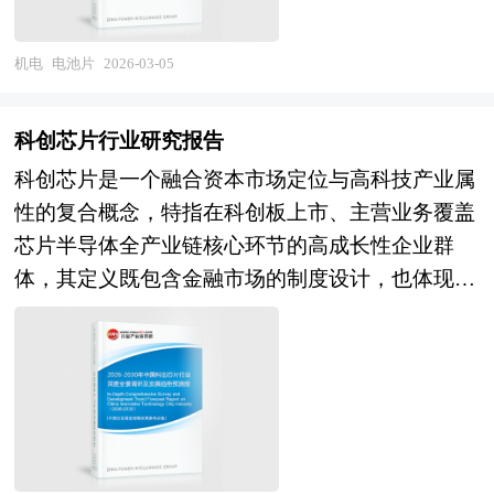
企业在碳纤维主梁、预埋叶根等结构创新及气动设
能仪器仪表行业的发展现状、如何面对行业的发展
PERC为代表的钝化发射极和背面接触技术大幅提
计优化方面取得突破，海上风电叶片及低风速叶片
挑战、行业的发展建议、行业竞争力，以及行业的
升转换效率，推动量产效率突破23%，成为过去五
机电
电池片
2026-03-05
等细分市场供给能力显著提升。展望"十五五"时
投资分析和趋势预测等等。报告还综合了智能仪器
年行业升级的核心驱动力。然而，随着PERC技术
期，中国风电叶片行业将迎来大型化深化与海上风
仪表行业的整体发展动态，对行业在产品方面提供
逼近理论极限，N型电池技术正全面崛起，
电爆发的双重战略机遇。技术演进维度，120米级
科创芯片行业研究报告
了参考建议和具体解决办法。报告对于智能仪器仪
TOPCon、异质结（HJT）和IBC等新型结构凭借更
以上超大型叶片的设计制造、碳纤维大规模低成本
表产品生产企业、经销商、行业管理部门以及拟进
科创芯片是一个融合资本市场定位与高科技产业属
高的转换效率、更低的温度系数和更强的双面发电
应用及气动-结构-材料一体化优化技术将成为竞争
入该行业的投资者具有重要的参考价值，对于研究
性的复合概念，特指在科创板上市、主营业务覆盖
能力，成为新一轮技术竞赛的焦点。 在产业链层
焦点，推动叶片从"被动配套"向"主动定义机组性
我国智能仪器仪表行业发展规律、提高企业的运营
芯片半导体全产业链核心环节的高成长性企业群
面，中国已形成全球最完整的光伏制造体系，长三
能"角色跃迁；应用场景维度，随着深远海风电开
效率、促进企业的发展壮大有学术和实践的双重意
体，其定义既包含金融市场的制度设计，也体现国
角与珠三角集聚了从硅料、硅片到电池、组件的全
发技术成熟与漂浮式风电商业化，适应复杂海洋环
义。
家科技战略的产业导向。从资本市场视角看，科创
链条产能，龙头企业持续加码高效电池布局，推动
境的高可靠性叶片及抗台风型叶片需求将快速增
芯片并非一个独立的行业分类，而是基于科创板的
行业向一体化和智能化制造演进。但2025年以来，
长，叶片防腐蚀、防雷击及智能监测技术要求更加
设立初衷所形成的特定概念板块。科创板自设立以
受硅料与白银价格大幅波动影响，电池片单位成本
严苛；产业变革维度，叶片制造基地的智能化改
来，便以“硬科技”为核心定位，重点支持新一代信
显著上升，叠加产能扩张过快导致阶段性过剩，行
造、数字孪生技术在全生命周期管理中的应用及退
息技术、高端装备、新材料等战略性新兴产业，而
业正面临洗牌与整合压力，企业通过签署自律协
役叶片化学回收与纤维再生技术的突破，将重塑行
半导体芯片作为信息技术产业的基石，自然成为科
议、优化产能结构以应对挑战。未来，电池片不仅