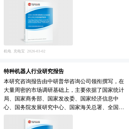
等，按照智能化程度则形成数字化、网络化、智能
咨询报告由中研普华咨询公司领衔撰写，在大量周
源管理电路实现电能的稳定输入与输出。充电宝通
化等多元产品体系。随着工业4.0与智能制造深入
密的市场调研基础上，主要依据了国家统计局、国
过外部电源预先充电，将电能以化学能形式储存在
推进，智能仪器仪表正从单一测量向"感知-分析-决
家商务部、国家发改委、国家经济信息中心、国务
内部电池中，在需要时再将储存的电能转化为直流
策-执行"闭环转变，其产业边界不断向预测性维
院发展研究中心、国家海关总署、全国商业信息中
电，经电压调节后通过USB或其他接口为电子设备
护、数字孪生、自主优化控制等新兴领域延伸。
心、中国经济景气监测中心、中国行业研究网、国
供电。 企业发展到一定阶段就会遇到资金制约问
当前，中国智能仪器仪表行业正处于国产替代攻坚
内外相关报刊杂志的基础信息、特种电缆行业研究
题，而资本市场作为企业的主要融资渠道之一具有
机电
充电宝
2026-03-02
与智能化升级的关键转型期。经过多年的技术积累
单位等公布和提供的大量资料以及对行业内企业调
融资效率高、规模大、限制条件少等众多优势。由
与市场培育，我国已形成较为完整的仪器仪表产业
研访察所获得的大量第一手数据，对我国特种电缆
于资本市场融资进限于创业板上市企业和首发创业
体系，产业规模位居世界前列，在中低端市场具备
特种机器人行业研究报告
市场的发展状况、供需状况、竞争格局、赢利水
板上市企业，企业的创业板上市问题就变得十分关
较强竞争力，部分企业在电磁流量计、智能变送
平、发展趋势等进行了分析。报告重点分析了特种
本研究咨询报告由中研普华咨询公司领衔撰写，在
键。 企业创业板上市有以下好处： 1、创业板上市
器、在线分析仪器等细分领域取得突破，工业自动
电缆前十大企业的研发、产销、战略、经营状况
大量周密的市场调研基础上，主要依据了国家统计
时及日后均有机会筹集资金，以获得资本扩展业
化控制系统集成能力显著提升，石油化工、电力、
等。报告还对特种电缆市场风险进行了预测，为特
局、国家商务部、国家发改委、国家经济信息中
务； 2、扩大股东基础，使公司的股票在买卖时有
冶金等关键领域的自主可控进程加速。未来，中国
种电缆生产厂家、流通企业以及零售商提供了新的
心、国务院发展研究中心、国家海关总署、全国商
较高的流通量； 3、向员工授予购股权作为奖励和
智能仪器仪表行业将在"制造强国"战略与"智能制
投资机会和可借鉴的操作模式，对欲在特种电缆行
业信息中心、中国经济景气监测中心、中国行业研
承诺，增加员工的归属感； 4、提高公司（发行
造"工程的双重驱动下，进入高端突破与生态繁荣
业从事资本运作的经济实体等单位准确了解目前中
究网、全国及海外相关报刊杂志的基础信息以及特
人）在市场上地位及知名度，赢取顾客信供应商的