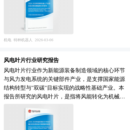
的新阶段。从市场前景看，流程工业智能化改造与
国特种电缆行业发展动态，把握企业定位和发展方
种机器人行业研究单位等公布和提供的大量资料。
信赖； 5、增加公司的透明度，有助于银行以较有
数字孪生工厂建设持续释放高端仪器需求，新能
向有重要参考价值。
报告对我国特种机器人行业的供需状况、发展现
利条款批出信贷额度； 6、创业板上市发行人的披
源、半导体、生物医药等战略性新兴产业扩张拉动
状、子行业发展变化等进行了分析，重点分析了国
露要求较为严格，使公司的效率得以提高，藉以改
专用仪器需求，碳达峰碳中和目标下的能源计量与
内外特种机器人行业的发展现状、如何面对行业的
善公司的监控、资讯管理及营运系统，公司运作更
环保监测市场扩容，存量仪器智能化升级与替代进
发展挑战、行业的发展建议、行业竞争力，以及行
机电
特种机器人
2026-03-06
加规范。 7、通过创业板上市融资筹集资本，使企
口创造增长空间，预计行业将保持稳健增长，高端
业的投资分析和趋势预测等等。报告还综合了特种
业快速健康发展，做大做强，成为长寿百年企业。
产品占比与国产替代率同步提升。产业格局层面，
机器人行业的整体发展动态，对行业在产品方面提
我国企业创业板上市可以考虑在深圳企业板、美国
风电叶片行业研究报告
具备核心传感器技术、高精度测量算法、行业应用
供了参考建议和具体解决办法。报告对于特种机器
纳斯达克等多个证券交易市场，每个市场的创业板
风电叶片行业作为新能源装备制造领域的核心环节
经验及全生命周期服务能力的头部企业将确立主导
人产品生产企业、经销商、行业管理部门以及拟进
上市条件与实施过程均有所不同。 在这里我们就
与风力发电系统的关键部件产业，是支撑国家能源
地位，行业集中度加速提升，专业化企业在细分领
入该行业的投资者具有重要的参考价值，对于研究
国内充电宝行业企业在国内创业板上市常见问题和
结构转型与"双碳"目标实现的战略性基础产业。本
域形成技术壁垒，跨界融合（传感器、工业软件、
我国特种机器人行业发展规律、提高企业的运营效
具体操作给出建议，除此之外针对企业存在的特定
报告所研究的风电叶片，是指将风能转化为机械能
自动化、AI）催生新型智能仪器企业，而技术落
率、促进企业的发展壮大有学术和实践的双重意
问题给出相应的解答方案。这对于有意创业板上市
的核心旋转部件，通常由复合材料制成，涵盖玻璃
后、质量失控、服务能力弱的企业将面临淘汰或整
义。
的企业具有极好的参考价值和指导意义。
纤维增强树脂基叶片、碳纤维增强叶片及新型热塑
合。总体而言，智能仪器仪表行业正经历从"模仿
性复合材料叶片等技术路线，并延伸至叶片设计、
跟随"向"自主创新"、从"中低端主导"向"高端突