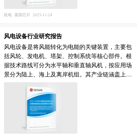
严、技术标准不统一、高端人才短缺等结构性挑
精细解析遗传变异。产品形态已从科研级通用芯片
级突破，激光干涉、原子力探测与量子传感技术开
战。 未来，技术演进、应用拓展与产业模式创新
走向临床级专用芯片，在肿瘤精准诊疗、遗传病筛
机电
基因芯片
2025-11-24
辟超精密测量新赛道，支撑半导体、超精密加工等
将共同驱动IGBT芯片行业生态深刻变革。技术维
查、产前诊断、药物靶点发现及农业生物育种等领
前沿领域技术迭代。国产化替代从整机采购向核心
度，AI辅助的芯片设计与工艺仿真将缩短研发周
域构建起不可替代的应用生态。作为连接上游测序
元器件、高端仪器与计量标准体系全面深化，政策
风电设备行业研究报告
期，异构集成技术推动IGBT与SiC、驱动IC、传感
仪、核酸提取设备与下游生物信息分析、临床决策
引导基金、首台套保险与国产验证平台组合发力，
风电设备是将风能转化为电能的关键装置，主要包
器等功能的单片集成，提升系统级性能；材料创新
支持的关键环节，基因芯片不仅是精准医疗时代
加速破解"有产品无市场、有市场无生态"的结构性
括风轮、发电机、塔架、控制系统等核心部件。根
方面，新型沟槽结构、电场终止层优化及薄片背面
的"信息入口"，更是"十五五"期间生物经济战略中
困境。服务化转型重构商业模式，头部企业从设备
据技术路线可分为水平轴和垂直轴风机，按应用场
金属化工艺将持续降低损耗，拓宽工作温度范围至
破解生命信息复杂度、降低组学检测成本的核心技
销售向"测量服务+数据增值+认证咨询"一体化解决
景分为陆上、海上及离岸机组。其产业链涵盖上游
200℃以上，适配更严苛的工况需求。应用维度，
术载体，产业定位持续向高附加值、强法规属性的
方案延伸，订阅式服务与按效付费模式将用户生命
原材料（如钢材、碳纤维）、中游整机制造及下游
新能源汽车从400V向800V高压平台升级催生对
平台型工具升级。 本研究咨询报告由中研普华咨
周期价值最大化。区域布局深度体现"因地制宜、
风电场运营。 近年来，随着我国对可再生能源的
1200V及以上IGBT模块的刚性需求，混合动力与增
询公司领衔撰写，在大量周密的市场调研基础上，
错位协同"，长三角聚焦精密测量仪器研发与总部
重视及政策环境的不断优化，风电产业迎来了快速
程式技术路线为IGBT提供持续增量市场；储能系
主要依据了国家统计局、国家商务部、国家发改
经济，打造全球创新策源地；中西部依托应用场景
发展期，风电设备投资也呈现出蓬勃增长的态势。
统从集中式向分布式演进，模块化IGBT变流器成
委、国家经济信息中心、国务院发展研究中心、全
与成本优势，发展专用测量装备与区域检测服务网
近年来，国家出台了一系列支持风电产业发展的政
为主流；氢能电解槽电源、数据中心UPS、激光雷
国商业信息中心、中国经济景气监测中心提供的最
络。 本研究咨询报告由中研普华咨询公司领衔撰
策措施，包括财政补贴、税收优惠、电价优惠等。
达驱动等新兴场景开辟第二增长曲线。产业模式维
新行业运行数据为基础，验证于与我们建立联系的
写，在大量周密的市场调研基础上，主要依据了国