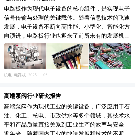
电路板作为现代电子设备的核心组件，是实现电子
信号传输与处理的关键载体。随着信息技术的飞速
发展，电子设备不断向高性能、小型化、智能化方
向演进，电路板行业也迎来了前所未有的发展机遇
与挑战。从智能手机、电脑到工业自动化设备、航
空航天装备，电路板的应用无处不在，其技术进步
与产业发展对整个电子信息产业链具有深远影响。
目前，中国电路板行业正处于转型升级的关键时
机电
电路板
2025-11-06
期。一方面，传统电路板制造工艺不断优化，生产
效率和产品质量稳步提升。例如，高密度互连
高端泵阀行业研究报告
（HDI）技术的广泛应用，使得电路板能够在更小
高端泵阀作为现代工业的关键设备，广泛应用于石
的尺寸内集成更多的功能，满足了消费电子产品对
油、化工、核电、市政供水等多个领域，其技术水
轻薄化的需求。另一方面，新兴技术如柔性电路板
平和产品质量直接关系到工业生产的效率与安全。
（FPC）、5G通信电路板等领域的快速发展，为行
近年来，随着国内工业的快速发展和技术的不断进