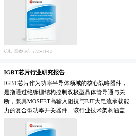
家商务部、国家发改委、国家经济信息中心、国务
合智能控制技术，如变频调速系统，使电机始终在
建设的持续推进和工业升级的加速，对高端泵阀的
院发展研究中心、国家海关总署、全国商业信息中
最佳负载率下运行，避免“大马拉小车”的能源浪
需求将持续增长。此外，随着“一带一路”倡议的深
心、中国经济景气监测中心、中国行业研究网、全
费。相较于普通电机，高效电机效率通常提升
入实施，国内高端泵阀企业也将迎来更多的国际市
国及海外相关报刊杂志的基础信息以及电路板行业
3%-10%，可显著降低工业、建筑等领域的用电成
场机遇。 本研究咨询报告由中研普华咨询公司领
研究单位等公布和提供的大量资料。报告对我国电
本，减少碳排放。其应用不仅助力企业实现节能减
衔撰写，在大量周密的市场调研基础上，主要依据
路板行业的供需状况、发展现状、子行业发展变化
排目标，还符合全球绿色低碳发展趋势，是推动产
机电
高效电机
2025-11-12
了国家统计局、国家商务部、国家发改委、国家经
等进行了分析，重点分析了国内外电路板行业的发
业升级、构建可持续能源体系的关键设备之一。
济信息中心、国务院发展研究中心、国家海关总
展现状、如何面对行业的发展挑战、行业的发展建
高效电机行业研究报告中的高效电机行业数据分析
署、全国商业信息中心、中国经济景气监测中心、
IGBT芯片行业研究报告
议、行业竞争力，以及行业的投资分析和趋势预测
以权威的国家统计数据为基础，采用宏观和微观相
中国行业研究网、全国及海外相关报刊杂志的基础
等等。报告还综合了电路板行业的整体发展动态，
IGBT芯片作为功率半导体领域的核心战略器件，
结合的分析方式，利用科学的统计分析方法，在描
信息以及高端泵阀行业研究单位等公布和提供的大
对行业在产品方面提供了参考建议和具体解决办
是指通过绝缘栅结构控制双极型晶体管导通与关
述行业概貌的同时，对高效电机行业进行细化分
量资料。报告对我国高端泵阀行业的供需状况、发
法。报告对于电路板产品生产企业、经销商、行业
断，兼具MOSFET高输入阻抗与BJT大电流承载能
析，重点企业状况等。报告中主要运用图表及表格
展现状、子行业发展变化等进行了分析，重点分析
管理部门以及拟进入该行业的投资者具有重要的参
力的复合型功率开关器件。该行业技术架构涵盖平
方式，直观地阐明了行业的经济类型构成、规模构
了国内外高端泵阀行业的发展现状、如何面对行业
考价值，对于研究我国电路板行业发展规律、提高
面栅、沟槽栅、场截止型等工艺演进路线，产品形
成、经营效益比较、供需状况等，是企业了解高效
的发展挑战、行业的发展建议、行业竞争力，以及
企业的运营效率、促进企业的发展壮大有学术和实
态从单一芯片走向IGBT模块、智能功率模块IPM等
电机行业市场状况必不可少的助手。在形式上，报
行业的投资分析和趋势预测等等。报告还综合了高