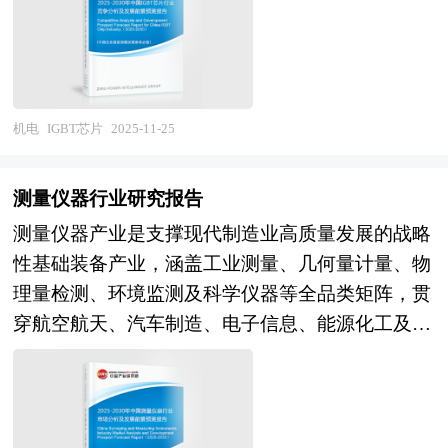
践的双重意义。
集成化封装，电压等级横跨超低压至高压全谱系，
告以丰富的数据和图表为主，突出文章的可读性和
端泵阀行业的整体发展动态，对行业在产品方面提
适配新能源汽车电驱系统、光伏风电逆变器、工业
可视性，避免套话和空话。报告附加了与行业相关
供了参考建议和具体解决办法。报告对于高端泵阀
变频器、轨道交通牵引变流、储能变流器及智能电
的数据、政策法规目录、主要企业信息及行业的大
产品生产企业、经销商、行业管理部门以及拟进入
网等多元化应用场景。作为连接弱电控制信号与强
事记等，为投资者和业界人士提供了一幅生动的行
该行业的投资者具有重要的参考价值，对于研究我
电功率输出的关键桥梁，IGBT不仅是电能转换与
机电
IGBT芯片
2025-11-25
业全景图。 本研究咨询报告由中研普华咨询公司
国高端泵阀行业发展规律、提高企业的运营效率、
电机驱动的"心脏器件"，更是支撑双碳战略、能源
领衔撰写，在大量周密的市场调研基础上，主要依
促进企业的发展壮大有学术和实践的双重意义。
革命与智能制造的核心基础元件，在国民经济关键
据了国家统计局、国家商务部、国家发改委、国家
测量仪器行业研究报告
领域与国家安全体系中扮演着不可替代的战略支点
经济信息中心、国务院发展研究中心、国家海关总
测量仪器产业是支撑现代制造业高质量发展的战略
角色，其产业定位已从传统的工业配套元器件跃升
署、中国工信部、全国商业信息中心、中国经济景
性基础装备产业，涵盖工业测量、几何量计量、物
为牵引新能源产业革命与技术自主可控的制高点。
气监测中心、中国行业研究网、国内外相关报刊杂
理量检测、环境监测及科学仪器等全品类矩阵，贯
当前，中国IGBT芯片行业正处于国产替代攻坚与
志的基础信息以及高效电机相关专业研究单位等公
穿航空航天、汽车制造、电子信息、能源化工及国
全球竞争格局重塑的历史交汇期。市场层面，新能
布和提供的大量资料，对我国高效电机的行业现
防军工等国民经济命脉领域，是保障产品质量一致
源汽车渗透率持续提升与新能源发电装机规模扩张
状、市场各类经营指标的情况、重点企业状况、产
性、工艺过程可控性与技术迭代精准性的关键硬件
构成确定性需求牵引，车规级IGBT成为增长最强
业链上下游发展情况等内容进行详细的阐述和深入
基础。当前，行业正处于从传统机械测量向智能
劲的细分赛道，光伏逆变器与储能变流器需求保持
的分析，着重对高效电机市场的发展进行详尽深入
化、精密化、网络化转型的关键窗口期。供给端已