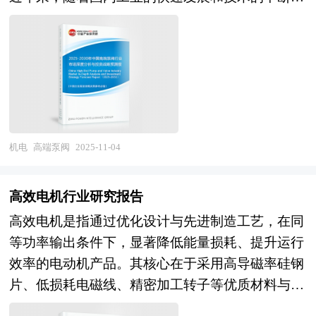
业注入了新的活力。特别是5G技术的商用化，对
步，高端泵阀行业取得了显著的突破，不仅在技术
电路板的高频、高速性能提出了更高要求，推动了
上逐渐实现国产化替代，还在国际市场上展现出一
相关技术的突破与创新。同时，环保意识的增强也
定的竞争力。 目前，高端泵阀行业呈现出多元化
促使电路板行业加快绿色制造转型，采用无铅、无
的发展趋势。一方面，传统泵阀企业通过技术创新
卤等环保材料，减少生产过程中的污染排放。随着
和产品升级，不断提升产品的性能和可靠性。例
5G技术的普及和6G技术的研发推进，对高频高速
如，激光熔覆技术在高端泵阀产品中的应用，显著
电路板的需求将持续增长，推动相关技术如新材料
提高了产品的耐磨性和耐腐蚀性，延长了使用寿
研发、先进封装技术等不断创新。同时，人工智
机电
高端泵阀
2025-11-04
命。另一方面，一些新兴企业凭借灵活的经营模式
能、物联网等新兴技术的发展将促使电路板具备更
和先进的技术理念，迅速在市场中占据一席之地。
强的智能化功能，如自诊断、自修复能力，以适应
高效电机行业研究报告
同时，随着智能制造和人工智能技术的不断发展，
复杂多变的应用场景。此外，绿色制造将成为行业
高效电机是指通过优化设计与先进制造工艺，在同
高端泵阀行业也在积极探索智能化生产和运维的新
发展的必然趋势，企业将更加注重节能减排和资源
等功率输出条件下，显著降低能量损耗、提升运行
模式。未来几年，高端泵阀行业将继续保持良好的
循环利用，以满足日益严格的环保要求。 本研究
效率的电动机产品。其核心在于采用高导磁率硅钢
发展态势。在技术层面，企业将进一步加大对新材
咨询报告由中研普华咨询公司领衔撰写，在大量周
片、低损耗电磁线、精密加工转子等优质材料与工
料、新工艺的研发投入，推动产品向更高性能、更
密的市场调研基础上，主要依据了国家统计局、国
艺，减少铁芯损耗、铜损及机械摩擦损耗；同时结
智能化方向发展。在市场层面，随着国内基础设施