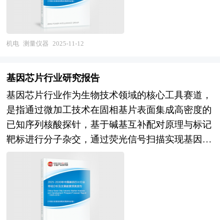
稳健增长，工业控制领域变频化率提升与能效标准
的分析，并根据市场的政策经济发展环境对市场潜
形成"外企主导高端、国企坚守主体、民企快速追
趋严驱动存量更新换代。技术层面，行业呈现Si基
在的风险和防范建议进行分析。最后提出研究者对
赶"的多元化竞争格局，但高端传感器、精密光学
IGBT与SiC器件双轨并行格局，微沟槽Trench
高效电机市场的研究观点，以供投资决策者参考。
元件、核心算法与工业设计软件等关键环节自主可
机电
测量仪器
2025-11-12
FieldStop技术持续迭代，导通损耗与开关性能实现
控能力仍是制约产业链韧性的最大短板；需求端产
代际优化，部分厂商已量产第七代芯片；封装技术
业升级对测量精度、效率及集成度的要求持续升
从传统焊接向银烧结、铜线键合等高温高可靠工艺
基因芯片行业研究报告
级，但国产仪器在品牌认知度、可靠性验证与全生
升级，模块功率密度与散热性能显著增强。产业链
基因芯片行业作为生物技术领域的核心工具赛道，
命周期服务能力上仍面临市场信任壁垒。政策层
层面，中国企业在设计、晶圆制造、模块封装等环
是指通过微加工技术在固相基片表面集成高密度的
面，国家持续加大科学仪器重大专项投入，推动关
节快速补链，在成熟制程领域自给能力大幅提升，
已知序列核酸探针，基于碱基互补配对原理与标记
键领域自主可控，但跨区域协同创新、跨行业计量
但上游高端衬底材料、光刻胶、离子注入设备及车
靶标进行分子杂交，通过荧光信号扫描实现基因表
标准统一及产学研转化机制仍需系统性破题。 未
规级测试验证能力仍受制于人。竞争格局方面，国
达谱分析、突变检测、拷贝数变异等高通量生物信
来五年，技术革命与制度创新将重塑产业增长范式
际巨头凭借技术先发与专利池优势在高端车规芯片
息获取的技术密集型产业。该行业技术架构主要分
与竞争规则。智能化从单点测量向全域在线监测跃
与高压模块领域占据主导，本土企业通过绑定下游
为比较基因组杂交芯片（aCGH）与单核苷酸多态
迁，AI视觉测量、数字孪生标定与预测性校准技术
整车厂与Tier1厂商实现份额跃升，在工业级与消费
性芯片（SNP array）两大路线，前者通过竞争性杂
深度嵌入生产全流程，推动测量从"事后判定"转
级市场形成有效突破，但整体仍面临专利壁垒森
交实现定量拷贝数检测，后者基于高密度SNP探针
向"事前预防"。精密化从微米级向纳米级、亚纳米