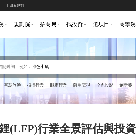
研
十四五規劃
院
規劃院
招商易
找投資
選項目
商學院
告關鍵詞，例如：特色小鎮
智慧旅游
檳榔行業
眼霜行業
商用電視
全系投影
創新藥
酸鐵鋰(LFP)行業全景評估與