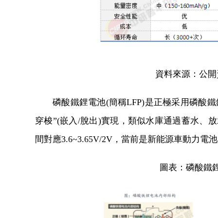
資料來源：公開
磷酸鐵鋰電池(簡稱LFP)是正極采用磷酸
穿梭”(嵌入/脫出)實現，類似水庫通過蓄水、放
間對應3.6~3.65V/2V，當前是新能源車動
圖表：磷酸鐵