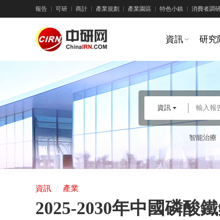
報告
可研
商計
產業規劃
產業園區
特色小鎮
消費者調
資訊
研究
資訊
輸入報
智能治療
資訊
產業
/
2025-2030年中國磷