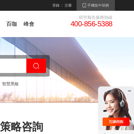
登錄
注冊
手機版中研網
研究報告服務熱線
400-856-5388
百咖
峰會
智慧黑板
投資策略咨詢