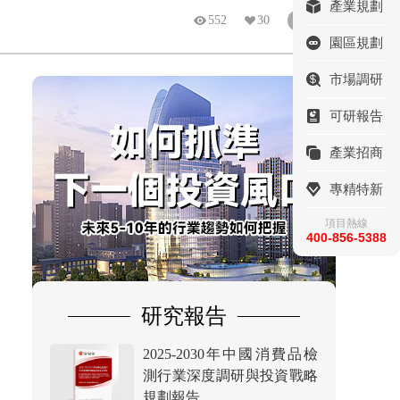
產業規劃
552
30
簡體
園區規劃
市場調研
可研報告
產業招商
專精特新
項目熱線
400-856-5388
研究報告
2025-2030年中國消費品檢
測行業深度調研與投資戰略
規劃報告