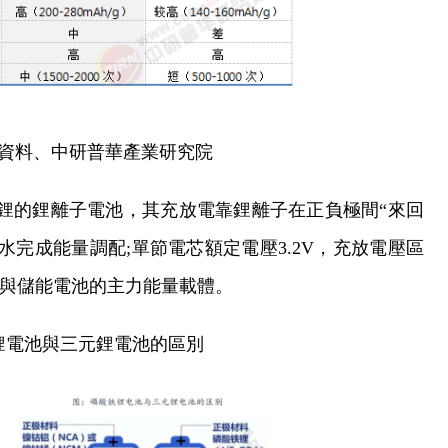
資料、中研普華產業研究院
鐵鋰的鋰離子電池，其充放電靠鋰離子在正負極間“來回
水完成能量調配;單節電芯額定電壓3.2V，充放電壓區
力電池與儲能電池的主力能量載體。
鋰電池與三元鋰電池的區別