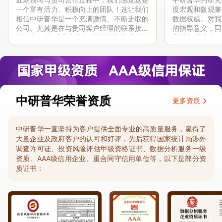
一个富有活力、积极向上的团队！这让我们
度宏观和微观兼
相信中研普华是一个充满激情、不断进取的
数据权威。对我
公司。尤其是在与贵司客户经理的联系接洽
的指导意义，同
过程中，针对我方合作项目报告的种种细
高的参考价值。
节，及时细致缜密地协助与项目部沟通、探
体化”服务和行
讨和完善...
司继续...
中研普华荣誉资质
更多资质
中研普华一直坚持为客户提供全面专业的高质量服务，赢得了
大量企业及政府客户的认可和好评，先后获得国家统计局涉外
调查许可证、投资风险评估甲级资格证书、数据分析服务一级
资质、AAA级信用企业、重合同守信用单位等，以下是部分资
质证书：