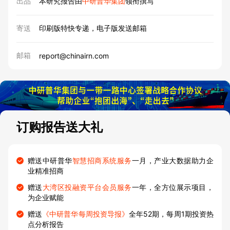
出品
本研究报告由
中研普华集团
领衔撰写
寄送
印刷版特快专递，电子版发送邮箱
邮箱
report@chinairn.com
订购报告送大礼
赠送中研普华
智慧招商系统服务
一月，产业大数据助力企
业精准招商
赠送
大湾区投融资平台会员服务
一年，全方位展示项目，
为企业赋能
赠送
《中研普华每周投资导报》
全年52期，每周1期投资热
点分析报告