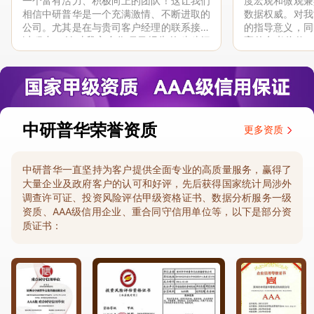
一个富有活力、积极向上的团队！这让我们
度宏观和微观兼
相信中研普华是一个充满激情、不断进取的
数据权威。对我
公司。尤其是在与贵司客户经理的联系接洽
的指导意义，同
过程中，针对我方合作项目报告的种种细
高的参考价值。
节，及时细致缜密地协助与项目部沟通、探
体化”服务和行
讨和完善...
司继续...
中研普华荣誉资质
更多资质
中研普华一直坚持为客户提供全面专业的高质量服务，赢得了
大量企业及政府客户的认可和好评，先后获得国家统计局涉外
调查许可证、投资风险评估甲级资格证书、数据分析服务一级
资质、AAA级信用企业、重合同守信用单位等，以下是部分资
质证书：