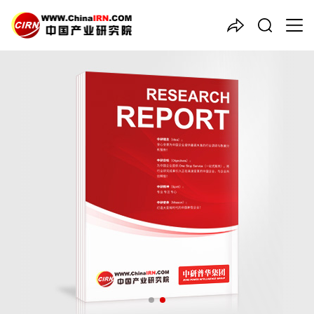
中国产业咨询领导者
2026-2030年中国
消防机器
人
行业深度调研与发展趋势预
测研究报告
品质保障，一年免费更新维护
报告编号：1925997
出版日期：2026年4月
《2026-2030年中国消防机器人行业深度调研与发展趋势预测研
究报告》由中研普华消防机器人行业分析专家领衔撰写，主要分析
了消防机器人行业的市场规模、发展现状与投资前景，同时对消防
机器人行业的未来发展做出科学的趋势预测和专业的消防机器人行
业数据分析，帮助客户评估消防机器人行业投资价值。
27年研究经验，深度洞察行业驱动力
多元化、高学历的实战型精英团队
微信扫一扫，立即订购报告