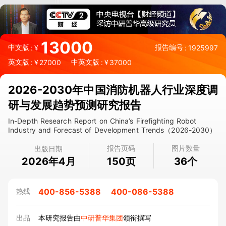
13000
中文版
报告编号
:
¥
:
1925997
英文版
中英文版
:
¥
27000
:
¥
37000
2026-2030年中国消防机器人行业深度调
研与发展趋势预测研究报告
In-Depth Research Report on China’s Firefighting Robot
Industry and Forecast of Development Trends（2026-2030）
报告页码
图片数量
出版日期
2026年4月
页
个
150
36
400-856-5388
400-086-5388
热线
出品
本研究报告由
中研普华集团
领衔撰写